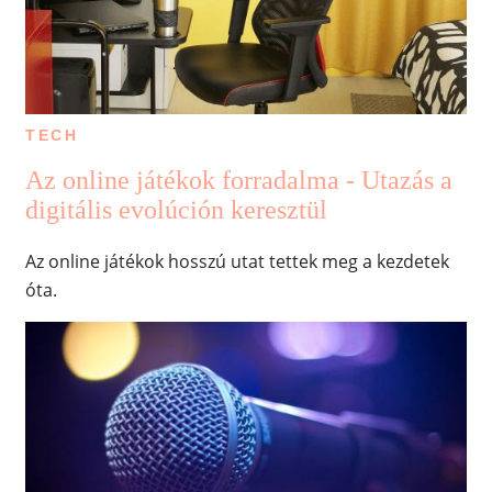
TECH
Az online játékok forradalma - Utazás a
digitális evolúción keresztül
Az online játékok hosszú utat tettek meg a kezdetek
óta.