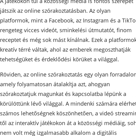
A játékokon túl a közösségi média is fontos szerepet
játszik az online szórakoztatásban. Az olyan
platformok, mint a Facebook, az Instagram és a TikTo
rengeteg vicces videót, sminkelési útmutatót, finom
receptet és még sok mást kínálnak. Ezek a platformo
kreatív térré váltak, ahol az emberek megoszthatják
tehetségüket és érdeklődési körüket a világgal.
Röviden, az online szórakoztatás egy olyan forradalo
amely folyamatosan átalakítja azt, ahogyan
szórakoztatjuk magunkat és kapcsolatba lépünk a
körülöttünk lévő világgal. A mindenki számára elérhe
számos lehetőségnek köszönhetően, a videó streami
től az interaktív játékokon át a közösségi médiáig, so
nem volt még izgalmasabb alkalom a digitális