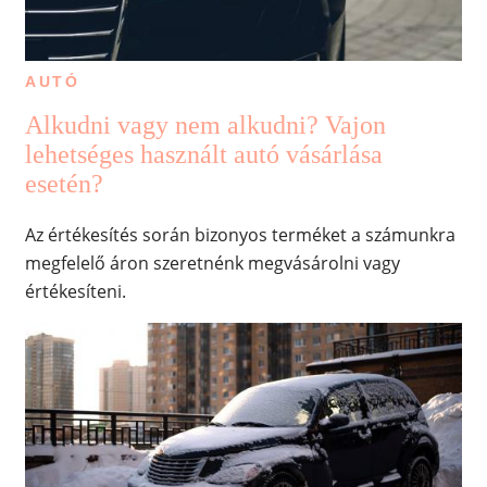
AUTÓ
Alkudni vagy nem alkudni? Vajon
lehetséges használt autó vásárlása
esetén?
Az értékesítés során bizonyos terméket a számunkra
megfelelő áron szeretnénk megvásárolni vagy
értékesíteni.