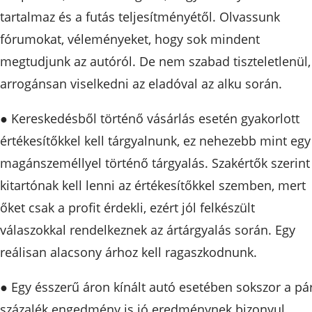
tartalmaz és a futás teljesítményétől. Olvassunk
fórumokat, véleményeket, hogy sok mindent
megtudjunk az autóról. De nem szabad tiszteletlenül,
arrogánsan viselkedni az eladóval az alku során.
● Kereskedésből történő vásárlás esetén gyakorlott
értékesítőkkel kell tárgyalnunk, ez nehezebb mint egy
magánszeméllyel történő tárgyalás. Szakértők szerint
kitartónak kell lenni az értékesítőkkel szemben, mert
őket csak a profit érdekli, ezért jól felkészült
válaszokkal rendelkeznek az ártárgyalás során. Egy
reálisan alacsony árhoz kell ragaszkodnunk.
● Egy ésszerű áron kínált autó esetében sokszor a pá
százalék engedmény is jó eredménynek bizonyul.