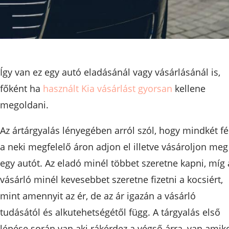
Így van ez egy autó eladásánál vagy vásárlásánál is,
főként ha
használt Kia vásárlást gyorsan
kellene
megoldani.
Az ártárgyalás lényegében arról szól, hogy mindkét fé
a neki megfelelő áron adjon el illetve vásároljon meg
egy autót. Az eladó minél többet szeretne kapni, míg 
vásárló minél kevesebbet szeretne fizetni a kocsiért,
mint amennyit az ér, de az ár igazán a vásárló
tudásától és alkutehetségétől függ. A tárgyalás első
lépése során van aki rákérdez a végső árra, van amik