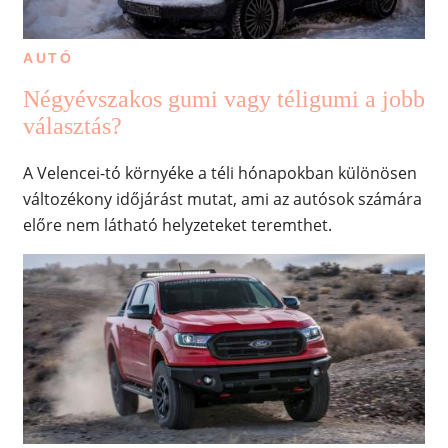
AUTÓ
Négyévszakos gumi vagy téligumi a jobb
választás?
A Velencei-tó környéke a téli hónapokban különösen
változékony időjárást mutat, ami az autósok számára
előre nem látható helyzeteket teremthet.