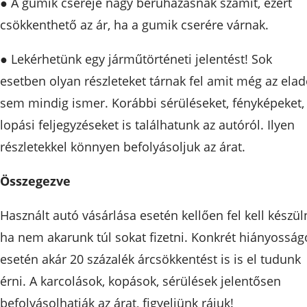
● A gumik cseréje nagy beruházásnak számít, ezért
csökkenthető az ár, ha a gumik cserére várnak.
● Lekérhetünk egy járműtörténeti jelentést! Sok
esetben olyan részleteket tárnak fel amit még az ela
sem mindig ismer. Korábbi sérüléseket, fényképeket,
lopási feljegyzéseket is találhatunk az autóról. Ilyen
részletekkel könnyen befolyásoljuk az árat.
Összegezve
Használt autó vásárlása esetén kellően fel kell készüln
ha nem akarunk túl sokat fizetni. Konkrét hiányosság
esetén akár 20 százalék árcsökkentést is is el tudunk
érni. A karcolások, kopások, sérülések jelentősen
befolyásolhatják az árat, figyeljünk rájuk!