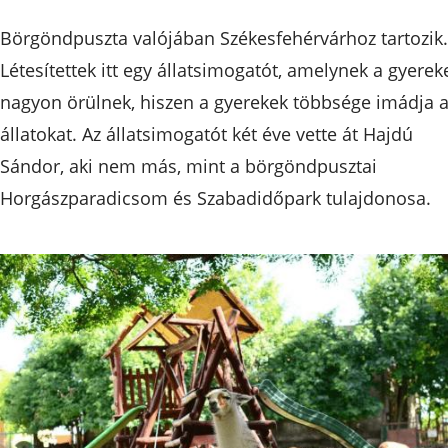
Börgöndpuszta valójában Székesfehérvárhoz tartozik.
Létesítettek itt egy állatsimogatót, amelynek a gyerek
nagyon örülnek, hiszen a gyerekek többsége imádja 
állatokat. Az állatsimogatót két éve vette át Hajdú
Sándor, aki nem más, mint a börgöndpusztai
Horgászparadicsom és Szabadidőpark tulajdonosa.