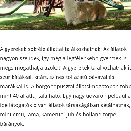
A gyerekek sokféle állattal találkozhatnak. Az állatok
nagyon szelídek, így még a legfélénkebb gyermek is
megsimogathatja azokat. A gyerekek találkozhatnak it
szurikátákkal, kitárt, színes tollazatú pávával és
marákkal is. A börgöndpusztai állatsimogatóban töb
mint 40 állatfaj található. Egy nagy udvaron például a
ide látogatók olyan állatok társaságában sétálhatnak,
mint emu, láma, kameruni juh és holland törpe
bárányok.