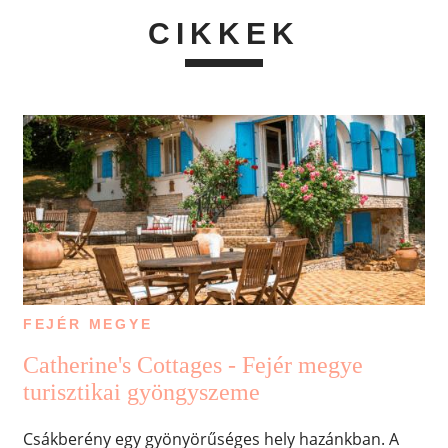
CIKKEK
FEJÉR MEGYE
Catherine's Cottages - Fejér megye
turisztikai gyöngyszeme
Csákberény egy gyönyörűséges hely hazánkban. A