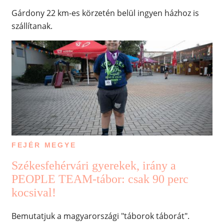
Gárdony 22 km-es körzetén belül ingyen házhoz is
szállítanak.
FEJÉR MEGYE
Székesfehérvári gyerekek, irány a
PEOPLE TEAM-tábor: csak 90 perc
kocsival!
Bemutatjuk a magyarországi "táborok táborát".