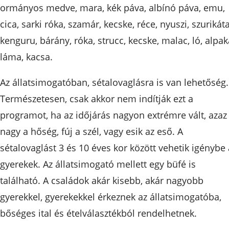
ormányos medve, mara, kék páva, albínó páva, emu,
cica, sarki róka, szamár, kecske, réce, nyuszi, szurikáta
kenguru, bárány, róka, strucc, kecske, malac, ló, alpak
láma, kacsa.
Az állatsimogatóban, sétalovaglásra is van lehetőség.
Természetesen, csak akkor nem indítják ezt a
programot, ha az időjárás nagyon extrémre vált, azaz
nagy a hőség, fúj a szél, vagy esik az eső. A
sétalovaglást 3 és 10 éves kor között vehetik igénybe 
gyerekek. Az állatsimogató mellett egy büfé is
található. A családok akár kisebb, akár nagyobb
gyerekkel, gyerekekkel érkeznek az állatsimogatóba,
bőséges ital és ételválasztékból rendelhetnek.