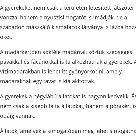
A gyerekeket nem csak a területen létesített játszótér
vonzza, hanem a nyuszisimogatót is imádják, de a
szabadon mászkáló kismalacok látványa is lázba hoz
őket.
A madárkertben sokféle madárral, köztük szépséges
pávákkal és fácánokkal is találkozhatnak a gyerekek. 
vízimadarakban is lehet itt gyönyörködni, amely
madaraknak egy tavat is kialakítottak.
A gyerekek a négylábú állatokat is nagyon kedvelik. É
nem csak a kisebb fajta állatokat, hanem a pónikért i
odáig vannak.
Állatok, amelyek a simogatóban meg lehet simogatni