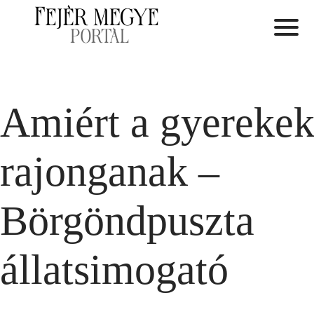
Amiért a gyereke
rajonganak –
Börgöndpuszta
állatsimogató