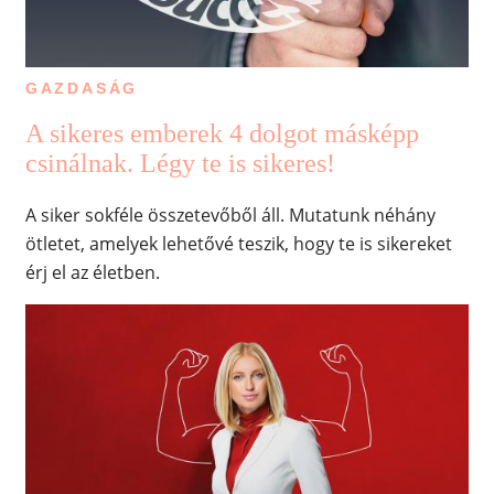
GAZDASÁG
A sikeres emberek 4 dolgot másképp
csinálnak. Légy te is sikeres!
A siker sokféle összetevőből áll. Mutatunk néhány
ötletet, amelyek lehetővé teszik, hogy te is sikereket
érj el az életben.