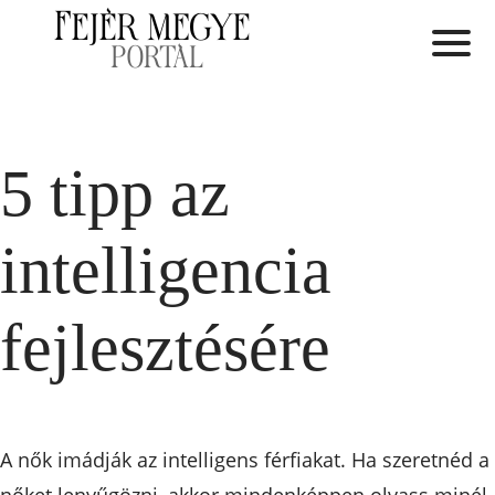
5 tipp az
intelligencia
fejlesztésére
A nők imádják az intelligens férfiakat. Ha szeretnéd a
nőket lenyűgözni, akkor mindenképpen olvass minél