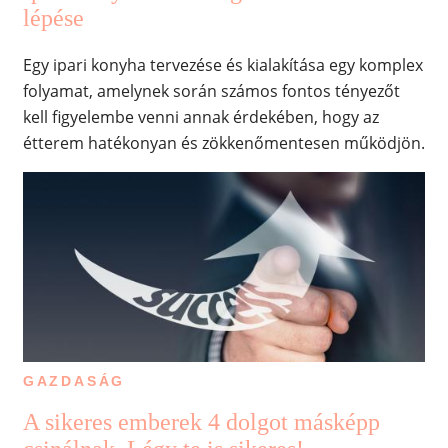
lépése
Egy ipari konyha tervezése és kialakítása egy komplex
folyamat, amelynek során számos fontos tényezőt
kell figyelembe venni annak érdekében, hogy az
étterem hatékonyan és zökkenőmentesen működjön.
GAZDASÁG
A sikeres emberek 4 dolgot másképp