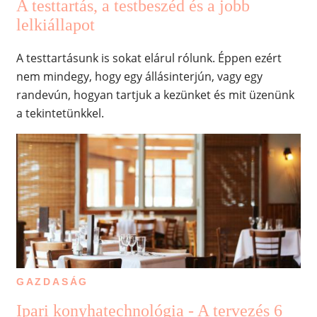
A testtartás, a testbeszéd és a jobb
lelkiállapot
A testtartásunk is sokat elárul rólunk. Éppen ezért
nem mindegy, hogy egy állásinterjún, vagy egy
randevún, hogyan tartjuk a kezünket és mit üzenünk
a tekintetünkkel.
GAZDASÁG
Ipari konyhatechnológia - A tervezés 6