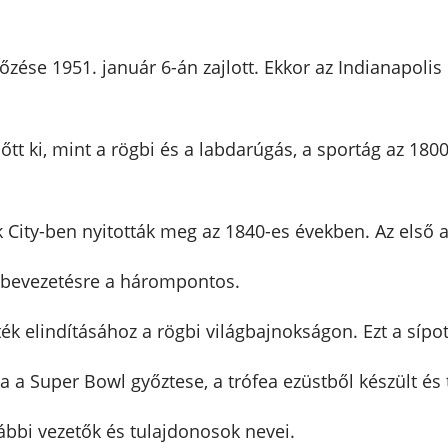
ése 1951. január 6-án zajlott. Ekkor az Indianapolis 
őtt ki, mint a rögbi és a labdarúgás, a sportág az 180
 City-ben nyitották meg az 1840-es években. Az első a
 bevezetésre a hárompontos.
ék elindításához a rögbi világbajnokságon. Ezt a sípot
 a Super Bowl győztese, a trófea ezüstből készült és 
ábbi vezetők és tulajdonosok nevei.