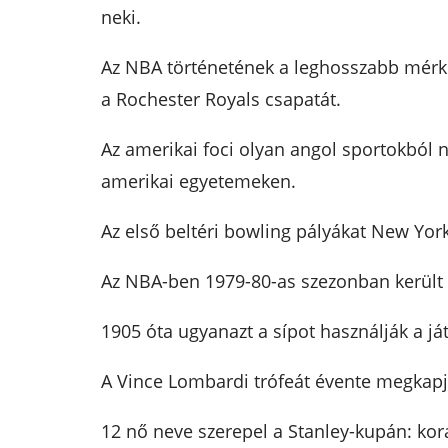
neki.
Az NBA történetének a leghosszabb mérkőz
a Rochester Royals csapatát.
Az amerikai foci olyan angol sportokból n
amerikai egyetemeken.
Az első beltéri bowling pályákat New York
Az NBA-ben 1979-80-as szezonban került
1905 óta ugyanazt a sípot használják a ját
A Vince Lombardi trófeát évente megkapja
12 nő neve szerepel a Stanley-kupán: kor