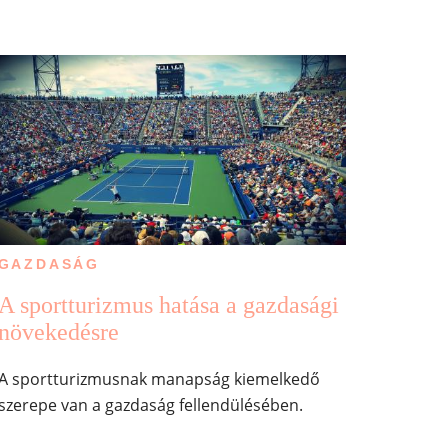
GAZDASÁG
A sportturizmus hatása a gazdasági
növekedésre
A sportturizmusnak manapság kiemelkedő
szerepe van a gazdaság fellendülésében.