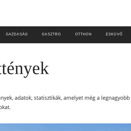
GAZDASÁG
GASZTRO
OTTHON
ESKÜVŐ
ttények
ények, adatok, statisztikák, amelyet még a legnagyobb
okat.