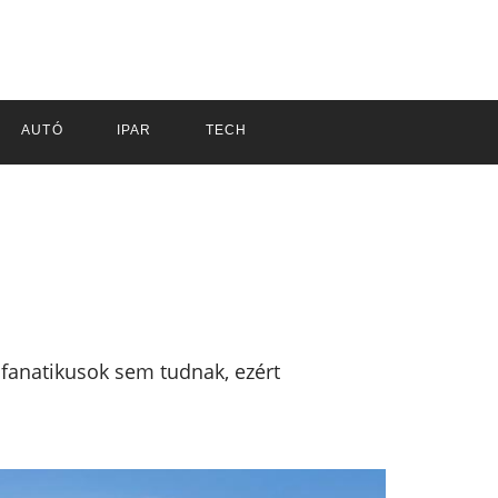
AUTÓ
IPAR
TECH
 fanatikusok sem tudnak, ezért