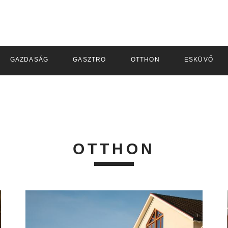
GAZDASÁG
GASZTRO
OTTHON
ESKÜVŐ
OTTHON