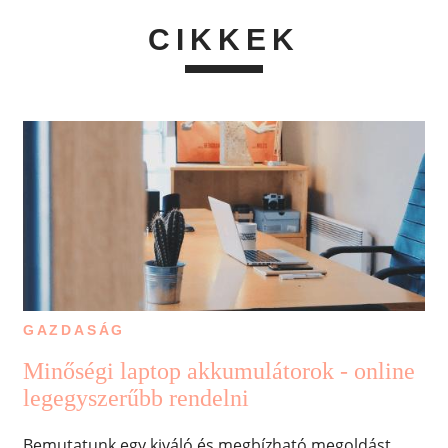
CIKKEK
GAZDASÁG
Minőségi laptop akkumulátorok - online
legegyszerűbb rendelni
Bemutatunk egy kiváló és megbízható megoldást,