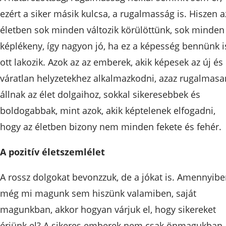
ezért a siker másik kulcsa, a rugalmasság is. Hiszen a
életben sok minden változik körülöttünk, sok minden
képlékeny, így nagyon jó, ha ez a képesség bennünk i
ott lakozik. Azok az az emberek, akik képesek az új és
váratlan helyzetekhez alkalmazkodni, azaz rugalmasa
állnak az élet dolgaihoz, sokkal sikeresebbek és
boldogabbak, mint azok, akik képtelenek elfogadni,
hogy az életben bizony nem minden fekete és fehér.
A pozitív életszemlélet
A rossz dolgokat bevonzzuk, de a jókat is. Amennyib
még mi magunk sem hiszünk valamiben, saját
magunkban, akkor hogyan várjuk el, hogy sikereket
érjünk el? A sikeres emberek nem csak önmagukban